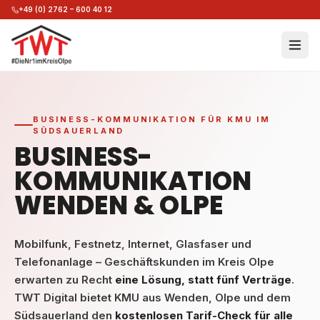
Zum Inhalt springen
Zum Hauptinhalt springen
+49 (0) 2762 – 600 40 12
Hauptinhalt
BUSINESS-KOMMUNIKATION FÜR KMU IM
SÜDSAUERLAND
BUSINESS-
KOMMUNIKATION
WENDEN & OLPE
Mobilfunk, Festnetz, Internet, Glasfaser und
Telefonanlage – Geschäftskunden im Kreis Olpe
erwarten zu Recht
eine Lösung, statt fünf Verträge
.
TWT Digital bietet KMU aus Wenden, Olpe und dem
Südsauerland den
kostenlosen Tarif-Check für alle