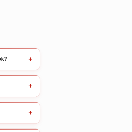
+
ok?
+
+
?