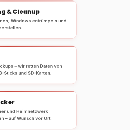
ng & Cleanup
rnen, Windows entrümpeln und
erstellen.
kups – wir retten Daten von
B-Sticks und SD-Karten.
ucker
ner und Heimnetzwerk
en – auf Wunsch vor Ort.