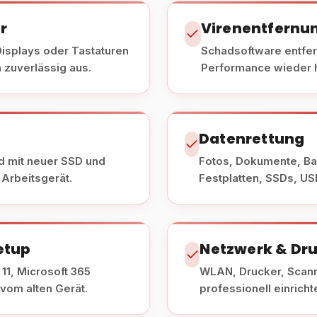
r
Virenentfernu
Displays oder Tastaturen
Schadsoftware entfe
zuverlässig aus.
Performance wieder h
Datenrettung
d mit neuer SSD und
Fotos, Dokumente, Bac
 Arbeitsgerät.
Festplatten, SSDs, US
etup
Netzwerk & Dr
11, Microsoft 365
WLAN, Drucker, Scan
 vom alten Gerät.
professionell einricht