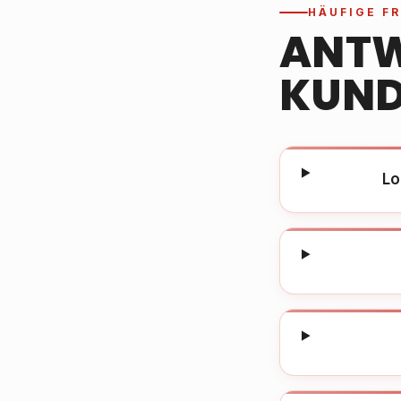
HÄUFIGE F
ANTW
KUND
Lo