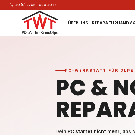
Zum Inhalt springen
Zum Hauptinhalt springen
+49 (0) 2762 – 600 40 12
ÜBER UNS
REPARATUR
HANDY &
Hauptinhalt
PC-WERKSTATT FÜR OLPE
PC & 
REPAR
Dein
PC startet nicht mehr
, das 